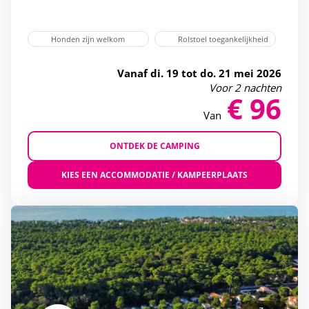
Verwarmd buitenzwembad
(30)
Honden zijn welkom
Rolstoel toegankelijkheid
Waterglijbaan
(28)
Whirlpools
(16)
Vanaf di. 19 tot do. 21 mei 2026
Voor 2 nachten
€ 96
Van
ONTDEK DE CAMPING
KIES EEN ACCOMMODATIE / KAMPEERPLAATS