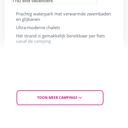
1192
avis vacanciers
Prachtig waterpark met verwarmde zwembaden
en glijbanen
Ultra-moderne chalets
Het strand is gemakkelijk bereikbaar per fiets
vanaf de camping
Honden zijn welkom
Niet rolstoel toegankelijk
AANBIEDING
Vanaf vr. 15 tot ma. 18 mei 2026
Voor 3 nachten
€ 123
€ 177
TOON MEER CAMPINGS
Van
ONTDEK DE CAMPING
KIES EEN ACCOMMODATIE / KAMPEERPLAATS