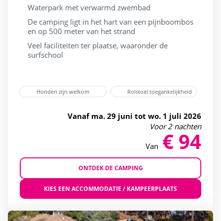
(26)
Waterpark met verwarmd zwembad
4 sterren
(31)
De camping ligt in het hart van een pijnboombos
en op 500 meter van het strand
5 sterren
(2)
Veel faciliteiten ter plaatse, waaronder de
Bar
(30)
surfschool
Cadeaubon
(27)
Fietsverhuur
(27)
Honden zijn welkom
Rolstoel toegankelijkheid
Flash Sale
(5)
Vanaf ma. 29 juni tot wo. 1 juli 2026
Honden toegestaan
(28)
Voor 2 nachten
€ 94
Last Minute JULI
(8)
Van
Last minute
(26)
ONTDEK DE CAMPING
Mindervaliden
(23)
Pendelbus naar het strand
(3)
KIES EEN ACCOMMODATIE / KAMPEERPLAATS
Restaurant
(26)
Schoonheidssalon
(10)