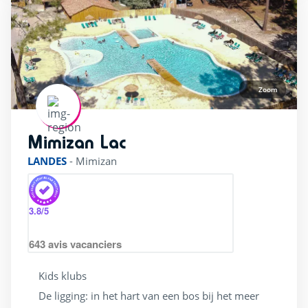
Stacaravan
(28)
Supermarkt
(28)
Ticketverkoop
(16)
Zoom
Wellness & spa ruimte
(12)
Wifi
(28)
Mimizan Lac
rating of 3 / 5
Zondag tot zondag verblijf
(7)
LANDES
-
Mimizan
Waterpark
3.8
/5
Overdekt / verwarmd zwembad
(15)
643
avis vacanciers
Peuterbad
(28)
Kids klubs
Privé strand
(2)
De ligging: in het hart van een bos bij het meer
Splashzone / waterspelen
(24)