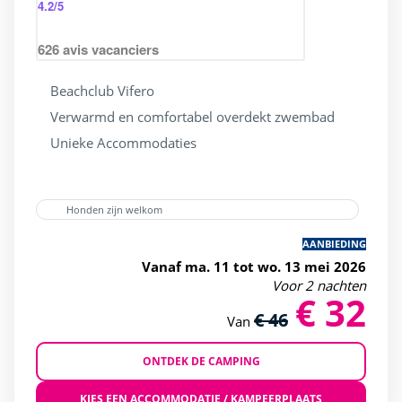
4.2
/5
Vijvervissen
(4)
Zwemlessen
(13)
626
avis vacanciers
Beachclub Vifero
Verwarmd en comfortabel overdekt zwembad
Kids Club
Unieke Accommodaties
Babyruimte (1 tot 3 jaar)
(16)
Club Max (5-12 jaar)
(29)
Honden zijn welkom
Kidsclub 4-7 jaar
(25)
AANBIEDING
Kinderen (8 tot 11 jaar)
(25)
Vanaf ma. 11 tot wo. 13 mei 2026
Voor 2 nachten
Tieners (12+)
(25)
€ 32
€ 46
Van
ONTDEK DE CAMPING
Ligging
KIES EEN ACCOMMODATIE / KAMPEERPLAATS