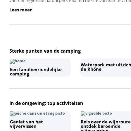
van het regionale natuurpark Pilat en de site van Sainte-Croix-
Lees meer
Sterke punten van de camping
Waterpark met uitzich
de Rhône
Een familievriendelijke
camping
In de omgeving: top activiteiten
Geniet van het
Reis over de wijnroute
vijvervissen
ontdek beroemde
wijngaarden