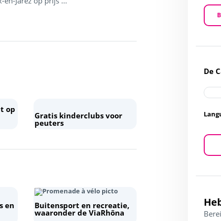
en-Jarez op prijs ...
B
De 
t op
Lang
Gratis kinderclubs voor
peuters
Heb
s en
Buitensport en recreatie,
waaronder de ViaRhôna
Berei