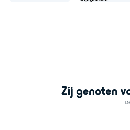
+
−
Zij genoten v
De