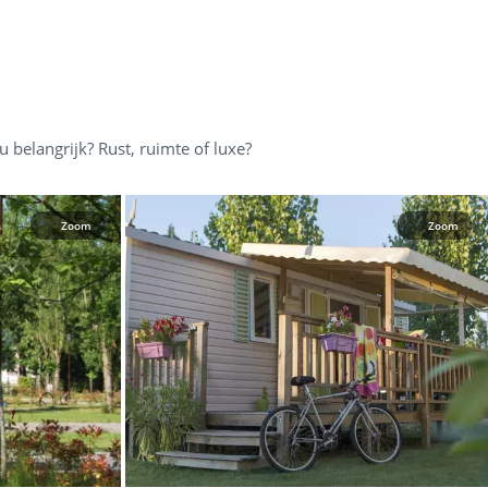
belangrijk? Rust, ruimte of luxe?
Zoom
Zoom
Leaflet
|
©
OpenStreetMap
contributors, Points © 2012 LINZ