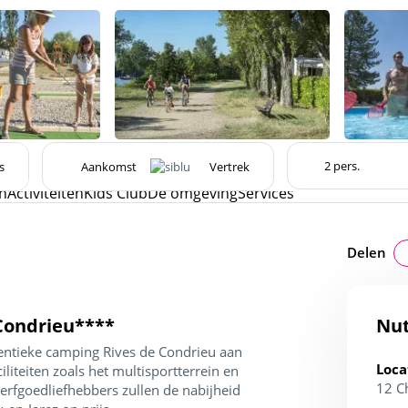
s
n
Activiteiten
Kids Club
De omgeving
Services
Delen
 Condrieu****
Nut
entieke camping Rives de Condrieu aan
Loca
iteiten zoals het multisportterrein en
12 C
erfgoedliefhebbers zullen de nabijheid