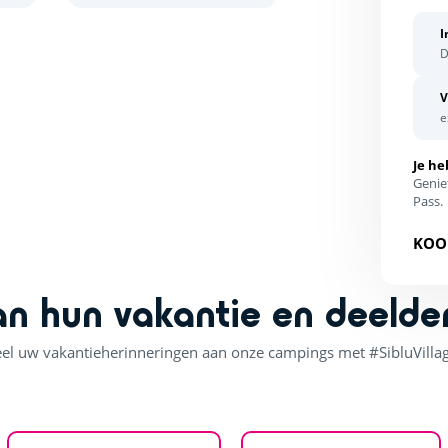
I
D
V
e
Je he
Genie
Pass.
KOO
an hun vakantie en deelde
el uw vakantieherinneringen aan onze campings met #SibluVilla