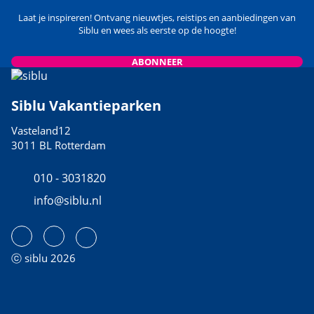
Laat je inspireren! Ontvang nieuwtjes, reistips en aanbiedingen van
Siblu en wees als eerste op de hoogte!
ABONNEER
Siblu Vakantieparken
Vasteland12
3011 BL Rotterdam
010 - 3031820
info@siblu.nl
ⓒ siblu 2026