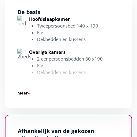
De basis
Hoofdslaapkamer
Tweepersoonsbed 140 x 190
Kast
Dekbedden en kussens
Overige kamers
2 eenpersoonsbedden 80 x190
Kast
Dekbedden en kussens
Doucheruimte
Douche
Meer
Wasbak
Haardroger
Waslijn
Salon
Afhankelijk van de gekozen
Slaapbank