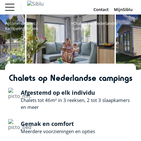
Overslaan
Fun Pass
Chalet
(Franse
Kopen
en
Contact
MijnSiblu
DE
FR
IE
EN
Parken)
naar
Onze Campings
Fun Pass (Franse Parken)
de
Accommodaties /
Chalets op Nederlandse
Vakantie Inspiratie
inhoud
Kampeerplaatsen
campings
Aanbiedingen
gaan
Chalet Kopen
Accommodaties / Kampeerplaatsen
Ontdek Siblu
DE
FR
IE
EN
Chalets op Nederlandse campings
Afgestemd op elk individu
Chalets tot 46m² in 3 reeksen, 2 tot 3 slaapkamers
en meer
Gemak en comfort
Meerdere voorzieningen en opties