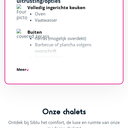
uitrusting/opties
Eettafel
Volledig ingerichte keuken
Stoelen
Oven
Buiten
Vaatwasser
2 ligstoelen
Buiten
Parasol
1 parkeerplaats
Terras (mogelijk overdekt)
Barbecue of plancha volgens
Keuken
voorschrift
Koelkast
Tuinmeubilair
Gootsteen
Uitzicht op zee/meer
Servies en keukengerei
Meer
Comfortabele uitrusting
Bakplaten
Magnetron
Wasmachines
Broodrooster
Televisie
Waterkoker
Grote bank
Koffiezetapparaat
Groot bed 160 x 200
Huishoudpakket
Onze chalets
Bedlinnen
Hoeslaken
Ontdek bij Siblu het comfort, de luxe en ruimte van onze
Dekbedhoes