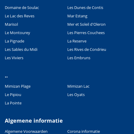
Domaine de Soulac
Les Dunes de Contis
Le Lac des Reves
Mar Estang
Marisol
Mer et Soleil d'Oleron
Le Montourey
Les Pierres Couchees
La Pignade
La Reserve
Les Sables du Midi
Les Rives de Condrieu
Les Viviers
Les Embruns
..
Mimizan Plage
Mimizan Lac
Le Pipiou
Les Oyats
Leaflet
|
©
OpenStreetMap
contributors, Points © 2012 LINZ
La Pointe
Algemene informatie
Algemene Voorwaarden
Corona informatie