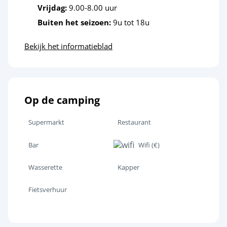
Vrijdag:
9.00-8.00 uur
Dierentuin
<30km
Buiten het seizoen:
9u tot 18u
Ontspanning en welzijn
Bekijk het informatieblad
Strand op korte afstand
<1,2km
Bowling
<10km
Pretpark
Op de camping
<20km
Cultuur en erfgoed
Supermarkt
Restaurant
Bar
Wifi (€)
De eilanden Madame, Aix en Oléron
<1km
Fort Boyard
Wasserette
Kapper
<13km
La Rochelle
<36km
Fietsverhuur
Het Nationaal Maritiem Museum in
<47km
Rochefort