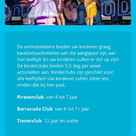
Sportcursussen
Indoor gamehal (videospelletjes)
Afleiding voor de kids
De animatieteams bieden uw kinderen graag
kwaliteitsactiviteiten aan die aangepast zijn aan
Speeltuin
hun leeftijd. En uw kinderen zullen er dol op zijn!
De kinderclubs bieden 5,5 dag per week
Touw Piramide
activiteiten aan. Kinderclubs zijn geschikt voor
alle leeftijden! Uw kinderen zullen zeker iets
Animatie
vinden dat bij hen past.
Dag- en avondanimatie
Piratenclub
van 4 tot 7 jaar
Kindervoorstellingen
Barracuda Club
van 8 tot 11 jaar
Openluchtpodium
Tienerclub
12 jaar en ouder
Theater