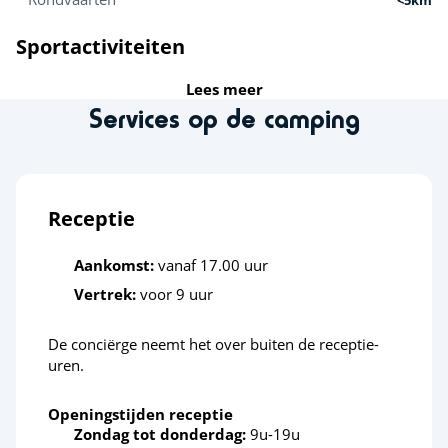
Sportactiviteiten
Lees meer
Golf
<5km
Services op de camping
Klimmuur
<10km
Quad
<20km
Parachutespringen
Receptie
<20km
Zweefvliegtuig
<20km
Aankomst:
vanaf 17.00 uur
Vertrek:
voor 9 uur
Activiteiten in de natuur
De conciërge neemt het over buiten de receptie-
Fietsroutes
<1km
uren.
Midgetgolf
<5km
Openingstijden receptie
Dierentuin
<10km
Zondag tot donderdag:
9u-19u