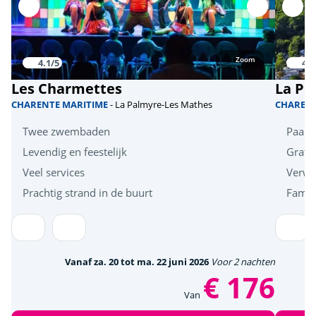
Zoom
4.1/5
4.1
Les Charmettes
La Pi
CHARENTE MARITIME
- La Palmyre-Les Mathes
CHAREN
Twee zwembaden
Paard
Levendig en feestelijk
Grati
Veel services
Verw
Prachtig strand in de buurt
Famil
Vanaf za. 20 tot ma. 22 juni 2026
Voor 2 nachten
€ 176
Van