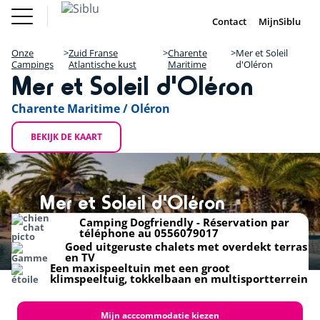
Overslaan
Fun Pass
Chalet
(Franse
Kopen
en
Contact
MijnSiblu
DE
FR
IE
EN
Parken)
naar
Onze Campings
Fun Pass (Franse Parken)
de
Onze
Zuid Franse
Charente
Mer et Soleil
Vakantie Inspiratie
+
inhoud
Campings
Atlantische kust
Maritime
d'Oléron
Aanbiedingen
Mer et Soleil d'Oléron
gaan
Chalet Kopen
−
Accommodaties / Kampeerplaatsen
Ontdek Siblu
Charente Maritime / Oléron
DE
FR
IE
EN
BEKIJK DE KAART
Mer et Soleil d'Oléron
Camping Dogfriendly - Réservation par
téléphone au 0556079017
Goed uitgeruste chalets met overdekt terras
en TV
Een maxispeeltuin met een groot
klimspeeltuig, tokkelbaan en multisportterrein
Mijn acccommodatie kiezen