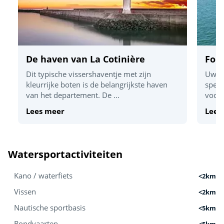
De haven van La Cotinière
For
Dit typische vissershaventje met zijn
Uw ki
kleurrijke boten is de belangrijkste haven
spel 
van het departement. De ...
voorb
Lees meer
Lees
Watersportactiviteiten
Kano / waterfiets
<2km
Vissen
<2km
Nautische sportbasis
<5km
Rondvaarten
<5km