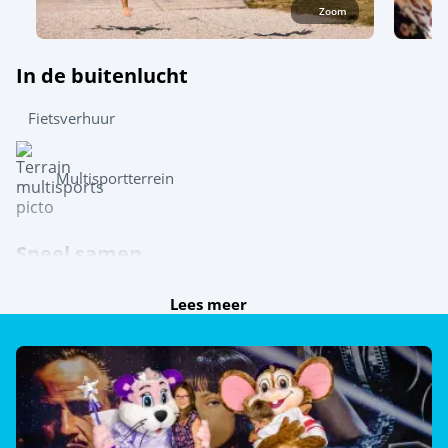
Zoom
In de buitenlucht
Fietsverhuur
Multisportterrein
Speel samen
Lees meer
Jeu de boules
Tafeltennis
Poolbiljart (€)
Ontdek