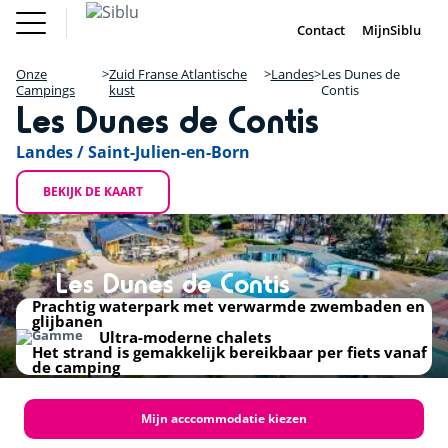
Overslaan
Fun Pass
Chalet
(Franse
Kopen
en
Contact
MijnSiblu
DE
FR
IE
EN
Parken)
naar
Onze Campings
Fun Pass (Franse Parken)
de
Onze
Zuid Franse Atlantische
Landes
Les Dunes de
Vakantie Inspiratie
+
inhoud
Campings
kust
Contis
Aanbiedingen
Les Dunes de Contis
gaan
Chalet Kopen
−
Accommodaties / Kampeerplaatsen
Ontdek Siblu
Landes / Saint-Julien-en-Born
DE
FR
IE
EN
BEKIJK DE KAART
Les Dunes de Contis
Prachtig waterpark met verwarmde zwembaden en
glijbanen
Ultra-moderne chalets
Het strand is gemakkelijk bereikbaar per fiets vanaf
de camping
Mijn acccommodatie kiezen