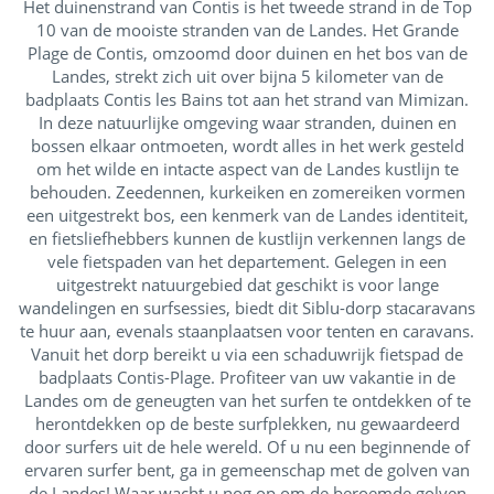
Het duinenstrand van Contis is het tweede strand in de Top
Shows
10 van de mooiste stranden van de Landes. Het Grande
Plage de Contis, omzoomd door duinen en het bos van de
Openluchtpodium
Landes, strekt zich uit over bijna 5 kilometer van de
Live muziek
badplaats Contis les Bains tot aan het strand van Mimizan.
In deze natuurlijke omgeving waar stranden, duinen en
bossen elkaar ontmoeten, wordt alles in het werk gesteld
om het wilde en intacte aspect van de Landes kustlijn te
behouden. Zeedennen, kurkeiken en zomereiken vormen
een uitgestrekt bos, een kenmerk van de Landes identiteit,
en fietsliefhebbers kunnen de kustlijn verkennen langs de
vele fietspaden van het departement. Gelegen in een
uitgestrekt natuurgebied dat geschikt is voor lange
wandelingen en surfsessies, biedt dit Siblu-dorp stacaravans
te huur aan, evenals staanplaatsen voor tenten en caravans.
Vanuit het dorp bereikt u via een schaduwrijk fietspad de
badplaats Contis-Plage. Profiteer van uw vakantie in de
Landes om de geneugten van het surfen te ontdekken of te
herontdekken op de beste surfplekken, nu gewaardeerd
door surfers uit de hele wereld. Of u nu een beginnende of
ervaren surfer bent, ga in gemeenschap met de golven van
de Landes! Waar wacht u nog op om de beroemde golven