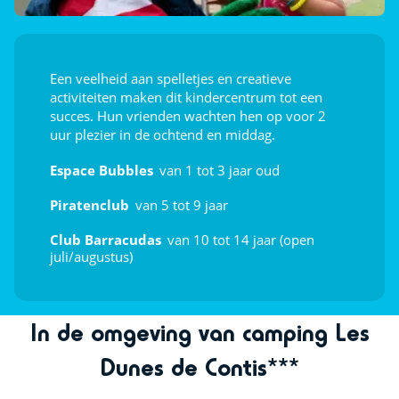
Ontdek
Aquafitness
Een veelheid aan spelletjes en creatieve
Sportcursussen
activiteiten maken dit kindercentrum tot een
succes. Hun vrienden wachten hen op voor 2
Afleiding voor de kids
uur plezier in de ochtend en middag.
Espace Bubbles
van 1 tot 3 jaar oud
Speeltuin
Piratenclub
van 5 tot 9 jaar
Multisportterrein
Club Barracudas
van 10 tot 14 jaar (open
Animatie
juli/augustus)
Dag- en avondanimatie
In de omgeving van camping Les
Theater
Dunes de Contis***
Kindervoorstellingen