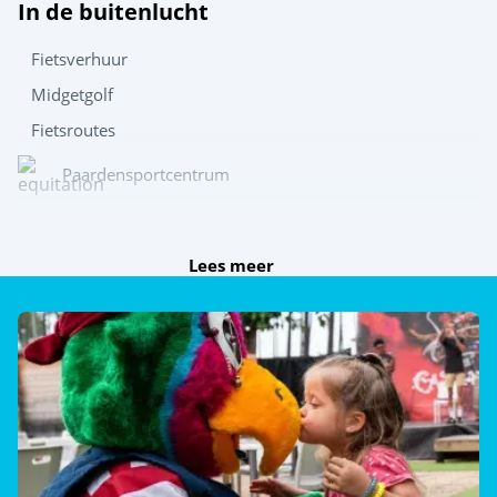
In de buitenlucht
Fietsverhuur
Midgetgolf
Fietsroutes
Paardensportcentrum
Boogschieten
Lees meer
Speel samen
Jeu de boules
Tafeltennis
Beachvolleybal
Poolbiljart (€)