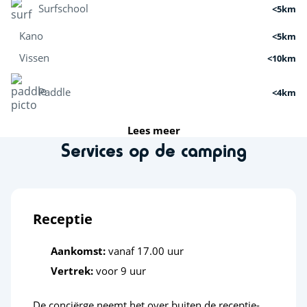
Surfschool
<5km
Kano
<5km
Vissen
<10km
Paddle
<4km
Lees meer
Activiteiten in de natuur
Services op de camping
Paintbal
<3km
Wandelen
<14km
Receptie
Sportactiviteiten
Aankomst:
vanaf 17.00 uur
Klimmuur
<3km
Vertrek:
voor 9 uur
Paardensportcentrum
<3km
De conciërge neemt het over buiten de receptie-