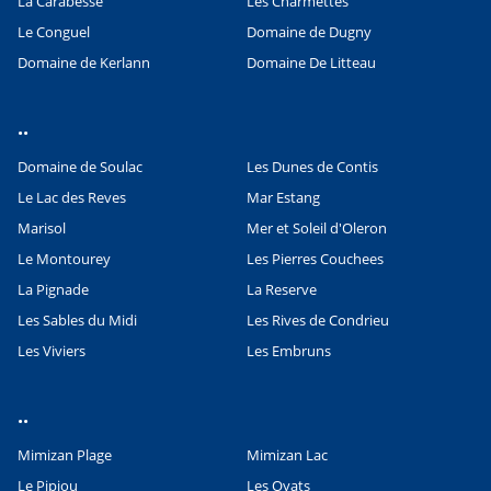
La Carabesse
Les Charmettes
Le Conguel
Domaine de Dugny
Domaine de Kerlann
Domaine De Litteau
..
Domaine de Soulac
Les Dunes de Contis
Le Lac des Reves
Mar Estang
Marisol
Mer et Soleil d'Oleron
Le Montourey
Les Pierres Couchees
La Pignade
La Reserve
Les Sables du Midi
Les Rives de Condrieu
Les Viviers
Les Embruns
..
Mimizan Plage
Mimizan Lac
Leaflet
|
©
OpenStreetMap
contributors, Points © 2012 LINZ
Le Pipiou
Les Oyats