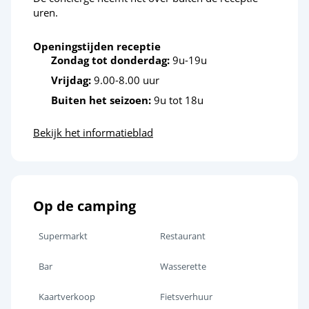
uren.
Golf
<15km
Karten
<20km
Openingstijden receptie
Zondag tot donderdag:
9u-19u
Ontspanning en welzijn
Vrijdag:
9.00-8.00 uur
Buiten het seizoen:
9u tot 18u
Strand op korte afstand
<5km
Fietsroutes
Bekijk het informatieblad
<2km
Cultuur en erfgoed
Vuurtoren
<6km
Op de camping
De Contis
<6km
Supermarkt
Restaurant
Het meer van Biscarrosse en Cazaux
<50km
Bar
Wasserette
Het Ecomuseum van Marquèze
<47km
Kaartverkoop
Fietsverhuur