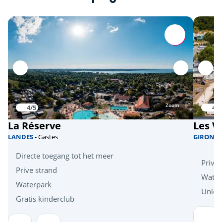
Zoom
4/5
4.1
La Réserve
Les Vi
LANDES
- Gastes
GIROND
Directe toegang tot het meer
Prive 
Prive strand
Water
Waterpark
Uniek
Gratis kinderclub