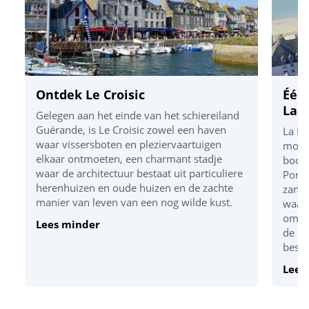
Ontdek Le Croisic
Één
La 
Gelegen aan het einde van het schiereiland
Guérande, is Le Croisic zowel een haven
La Ba
waar vissersboten en pleziervaartuigen
moois
elkaar ontmoeten, een charmant stadje
boog 
waar de architectuur bestaat uit particuliere
Porni
herenhuizen en oude huizen en de zachte
zands
manier van leven van een nog wilde kust.
waar 
omhoo
Lees minder
de ba
besch
Lees