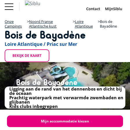
Overslaan
Fun Pass
Chalet
(Franse
Kopen
en
Contact
MijnSiblu
DE
FR
IE
EN
Parken)
naar
Onze Campings
Fun Pass (Franse Parken)
de
Onze
Noord Franse
Loire
Bois de
Vakantie Inspiratie
+
inhoud
Campings
Atlantische kust
Atlantique
Bayadène
Aanbiedingen
Bois de Bayadène
gaan
Chalet Kopen
−
Accommodaties / Kampeerplaatsen
Ontdek Siblu
Loire Atlantique / Priac sur Mer
DE
FR
IE
EN
BEKIJK DE KAART
Bois de Bayadène
Ligging aan de rand van het dennenbos en dicht bij
de oceaan
Prachtig waterpark met verwarmde zwembaden en
glijbanen
Kids clubs inbegrepen
Mijn acccommodatie kiezen