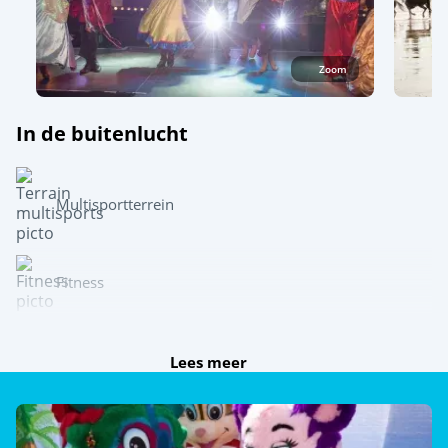
Zoom
In de buitenlucht
Multisportterrein
Fitness
Speel samen
Lees meer
Tafeltennis
Jeu de boules