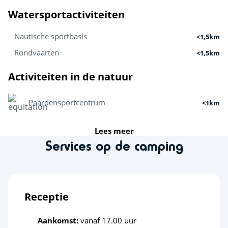
Watersportactiviteiten
Nautische sportbasis
<1,5km
Rondvaarten
<1,5km
Activiteiten in de natuur
Paardensportcentrum
<1km
Vissen
<2km
Lees meer
Services op de camping
Sportactiviteiten
Klimmuur
<1km
Golf
<10km
Receptie
Karten
<15km
Aankomst:
vanaf 17.00 uur