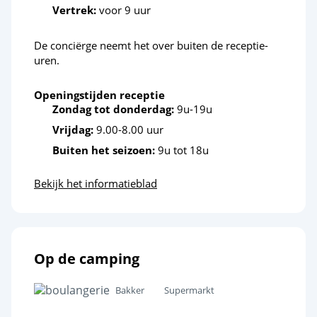
Vertrek:
voor 9 uur
Ontspanning en welzijn
De conciërge neemt het over buiten de receptie-
Strand op korte afstand
<1,5km
uren.
Pretpark
<15km
Openingstijden receptie
Cultuur en erfgoed
Zondag tot donderdag:
9u-19u
Vrijdag:
9.00-8.00 uur
Buiten het seizoen:
9u tot 18u
Bekijk het informatieblad
Op de camping
Bakker
Supermarkt