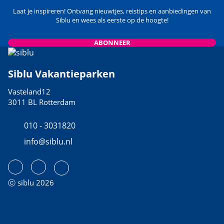
Laat je inspireren! Ontvang nieuwtjes, reistips en aanbiedingen van
Siblu en wees als eerste op de hoogte!
ABONNEER
Siblu Vakantieparken
Vasteland12
3011 BL Rotterdam
010 - 3031820
info@siblu.nl
ⓒ siblu 2026