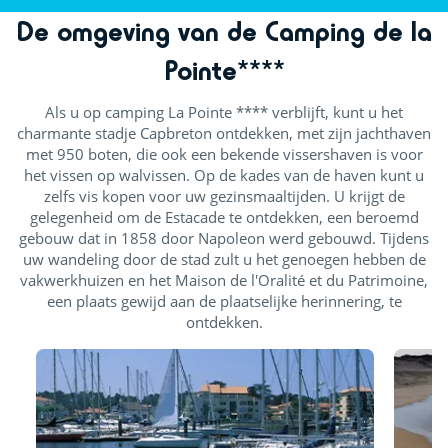
De omgeving van de Camping de la
Theater
Pointe****
Dag- en avondanimatie
Kindervoorstellingen
Als u op camping La Pointe **** verblijft, kunt u het
charmante stadje Capbreton ontdekken, met zijn jachthaven
Live muziek
met 950 boten, die ook een bekende vissershaven is voor
het vissen op walvissen. Op de kades van de haven kunt u
Openluchtpodium
zelfs vis kopen voor uw gezinsmaaltijden. U krijgt de
gelegenheid om de Estacade te ontdekken, een beroemd
gebouw dat in 1858 door Napoleon werd gebouwd. Tijdens
uw wandeling door de stad zult u het genoegen hebben de
vakwerkhuizen en het Maison de l'Oralité et du Patrimoine,
een plaats gewijd aan de plaatselijke herinnering, te
ontdekken.