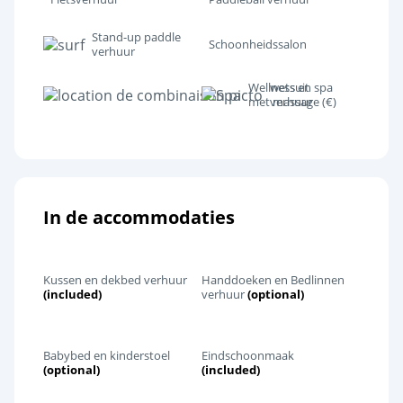
Ontspanning en welzijn
Stand-up paddle
Schoonheidssalon
verhuur
Wellnessruimte
<1km
Wellness en spa
wetsuit
Pretpark
<6km
met massage (€)
verhuur
Cultuur en erfgoed
In de accommodaties
Kussen en dekbed verhuur
Handdoeken en Bedlinnen
(included)
verhuur
(optional)
Babybed en kinderstoel
Eindschoonmaak
(optional)
(included)