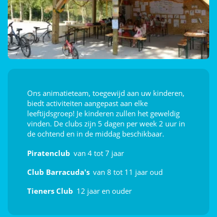
Ontdek
Aquafitness
Sportcursussen
Sportschool
Ons animatieteam, toegewijd aan uw kinderen,
Afleiding voor de kids
biedt activiteiten aangepast aan elke
leeftijdsgroep! Je kinderen zullen het geweldig
vinden. De clubs zijn 5 dagen per week 2 uur in
Klimmen
de ochtend en in de middag beschikbaar.
Speeltuin
Piratenclub
van 4 tot 7 jaar
Touw Piramide
Club Barracuda's
van 8 tot 11 jaar oud
Animatie
Tieners Club
12 jaar en ouder
Shows