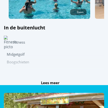
Zoom
In de buitenlucht
Fitness
Midgetgolf
Boogschieten
Speel samen
Lees meer
Tafeltennis
Jeu de boules
Multisportterrein