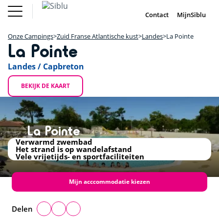
Overslaan
Fun Pass
Chalet
(Franse
Kopen
en
Contact
MijnSiblu
DE
FR
IE
EN
Parken)
naar
Onze Campings
Fun Pass (Franse Parken)
de
Onze Campings
Zuid Franse Atlantische kust
Landes
La Pointe
Vakantie Inspiratie
+
inhoud
La Pointe
Aanbiedingen
gaan
Chalet Kopen
−
Accommodaties / Kampeerplaatsen
Landes / Capbreton
Ontdek Siblu
DE
FR
IE
EN
BEKIJK DE KAART
La Pointe
Verwarmd zwembad
Het strand is op wandelafstand
Vele vrijetijds- en sportfaciliteiten
Mijn acccommodatie kiezen
Delen