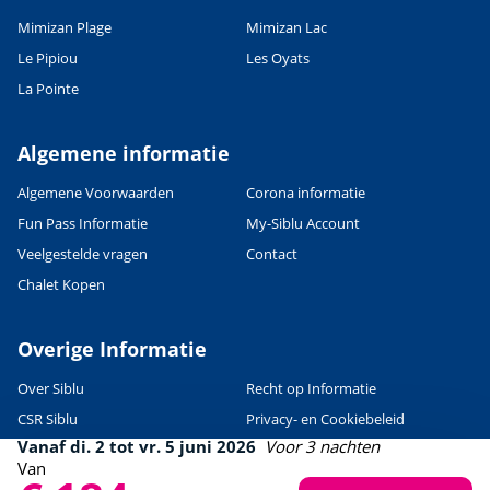
Mimizan Plage
Mimizan Lac
Leaflet
|
©
OpenStreetMap
contributors, Points © 2012 LINZ
Le Pipiou
Les Oyats
La Pointe
Algemene informatie
Algemene Voorwaarden
Corona informatie
Fun Pass Informatie
My-Siblu Account
Veelgestelde vragen
Contact
Chalet Kopen
Overige Informatie
Over Siblu
Recht op Informatie
CSR Siblu
Privacy- en Cookiebeleid
Vanaf di. 2 tot vr. 5 juni 2026
Voor 3 nachten
Voorwaarden gebruik Website
Van