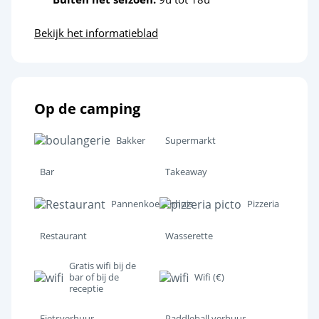
Wandelen
<1km
Bekijk het informatieblad
Outdoor Skate Park
<5km
Dierentuin
<6km
Sportactiviteiten
Op de camping
Klimmuur
<5km
Bakker
Supermarkt
Beachvolleybal
<7km
Bar
Takeaway
Golf
<5km
Pannenkoekenhuis
Pizzeria
Parachutespringen
<14km
Restaurant
Wasserette
Paintbal
<9km
Gratis wifi bij de
Quad
<2km
bar of bij de
Wifi (€)
receptie
Tennis
<2km
Fietsverhuur
Paddleball verhuur