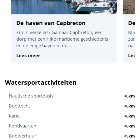
De haven van Capbreton
De 
Zin in verse vis? Ga naar Capbreton, een
Mimiz
dorp met een rijke maritieme geschiedenis
zands
en de enige haven in de ...
natuu
Lees meer
Lees
Watersportactiviteiten
Nautische sportbasis
<6km
Boottocht
<6km
Kano
<6km
Rondvaarten
<6km
Bootverhuur
<5km