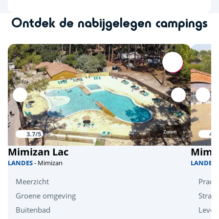
Ontdek de nabijgelegen campings
Zoom
3.7/5
4/5
Mimizan Lac
Mimiz
LANDES
- Mimizan
LANDES
Meerzicht
Prach
Groene omgeving
Stran
Buitenbad
Levend