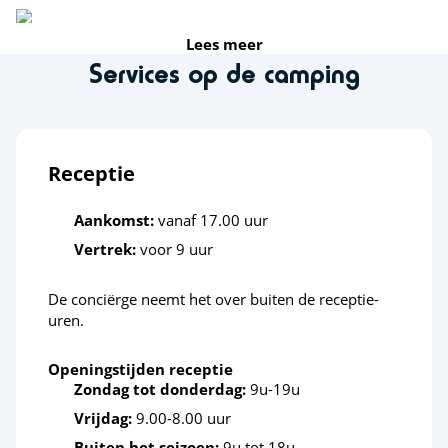
Kitesurfen
<12km
Lees meer
Services op de camping
Duiken
<6km
Paddle
<6km
Receptie
Surfen
<1km
Activiteiten in de natuur
Aankomst:
vanaf 17.00 uur
Vertrek:
voor 9 uur
Paardensportcentrum
<3km
De conciërge neemt het over buiten de receptie-
Fietsroutes
<1km
uren.
Fietsverhuur
<1km
Openingstijden receptie
Midgetgolf
<5km
Zondag tot donderdag:
9u-19u
Vrijdag:
9.00-8.00 uur
Vissen
<1km
Buiten het seizoen:
9u tot 18u