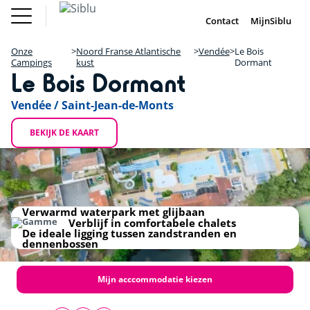
Overslaan
Fun Pass
Chalet
(Franse
Kopen
en
Contact
MijnSiblu
DE
FR
IE
EN
Parken)
naar
Onze Campings
Fun Pass (Franse Parken)
de
Onze
Noord Franse Atlantische
Vendée
Le Bois
Vakantie Inspiratie
+
inhoud
Campings
kust
Dormant
Aanbiedingen
Le Bois Dormant
gaan
Chalet Kopen
−
Accommodaties / Kampeerplaatsen
Ontdek Siblu
Vendée / Saint-Jean-de-Monts
DE
FR
IE
EN
BEKIJK DE KAART
Camping du Bois Dormant
Verwarmd waterpark met glijbaan
Verblijf in comfortabele chalets
De ideale ligging tussen zandstranden en
dennenbossen
Mijn acccommodatie kiezen