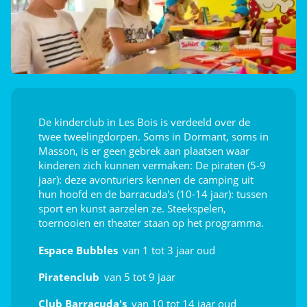
Ontdek
Poolbiljart (€)
Aquafitness
Sportcursussen
De kinderclub in Les Bois is verdeeld over de
twee tweelingdorpen. Soms in Dormant, soms in
Afleiding voor de kids
Masson, is er geen gebrek aan plaatsen waar
kinderen zich kunnen vermaken: De piraten (5-9
Speeltuin
jaar): deze avonturiers kennen de camping uit
hun hoofd en de barracuda's (10-14 jaar): tussen
Tafeltennis
sport en kunst aarzelen ze. Steekspelen,
toernooien en theater staan op het programma.
Indoor gamehal (videospelletjes)
Espace Bubbles
van 1 tot 3 jaar oud
Animatie
Piratenclub
van 5 tot 9 jaar
Dag- en avondanimatie
Club Barracuda's
van 10 tot 14 jaar oud