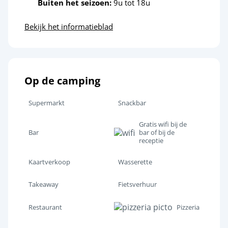
Buiten het seizoen:
9u tot 18u
Klimmuur
<5km
Bekijk het informatieblad
Quad
<5km
Karten
<5km
Golf
<5km
Op de camping
Paardensportcentrum
<4km
Supermarkt
Snackbar
Ontspanning en welzijn
Gratis wifi bij de
Bar
bar of bij de
receptie
Strand op korte afstand
<2,5km
Pretpark
Kaartverkoop
Wasserette
<5km
Takeaway
Fietsverhuur
Cultuur en erfgoed
Restaurant
Pizzeria
Moerassen van Bretagne
<10km