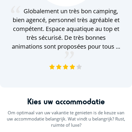
G. M.
Globalement un très bon camping,
bien agencé, personnel très agréable et
a
compétent. Espace aquatique au top et
s'e
très sécurisé. De très bonnes
s'
animations sont proposées pour tous ...
VOIR TOUS LES AVIS
Kies uw accommodatie
Om optimaal van uw vakantie te genieten is de keuze van
uw accommodatie belangrijk. Wat vindt u belangrijk? Rust,
ruimte of luxe?