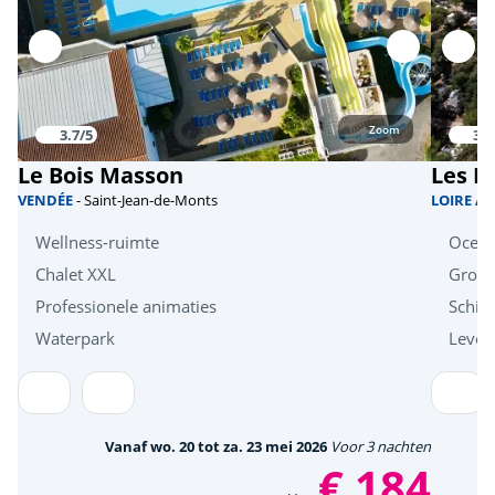
Zoom
3.7/5
3.7
Le Bois Masson
Les P
VENDÉE
- Saint-Jean-de-Monts
LOIRE A
Wellness-ruimte
Oceaa
Chalet XXL
Groen
Professionele animaties
Schit
Waterpark
Levend
Vanaf wo. 20 tot za. 23 mei 2026
Voor 3 nachten
€ 184