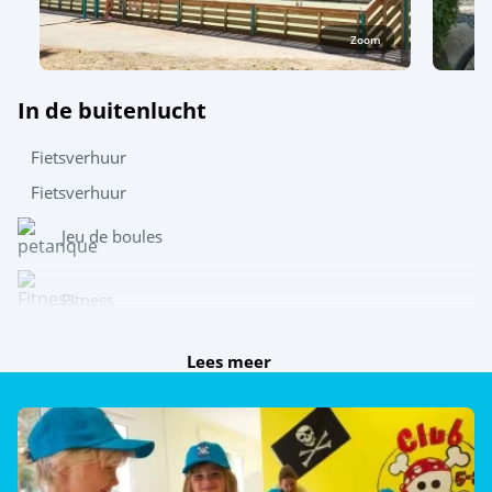
Zoom
In de buitenlucht
Fietsverhuur
Fietsverhuur
Jeu de boules
Fitness
Lees meer
Speel samen
Sportschool
Multisportterrein