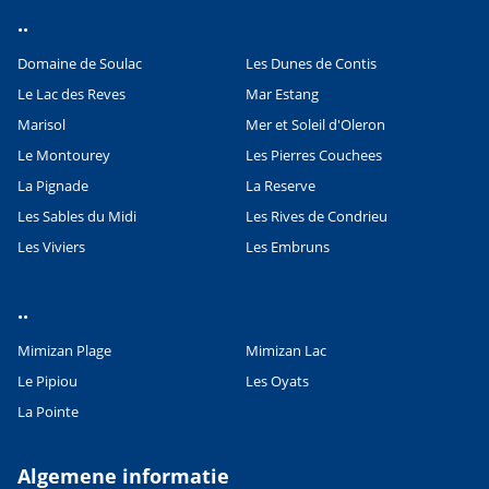
..
Domaine de Soulac
Les Dunes de Contis
Le Lac des Reves
Mar Estang
Marisol
Mer et Soleil d'Oleron
Le Montourey
Les Pierres Couchees
La Pignade
La Reserve
Les Sables du Midi
Les Rives de Condrieu
Les Viviers
Les Embruns
..
Mimizan Plage
Mimizan Lac
Le Pipiou
Les Oyats
Leaflet
|
©
OpenStreetMap
contributors, Points © 2012 LINZ
La Pointe
Algemene informatie