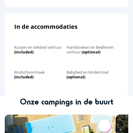
Pey de la Blet
<17km
Sables d'Olonne
<46km
In de accommodaties
Nantes
<72km
Saint-Nazaire
<76km
Kussen en dekbed verhuur
Handdoeken en Bedlinnen
Le Puy du Fou
<120km
(included)
verhuur
(optional)
Eindschoonmaak
Babybed en kinderstoel
(included)
(optional)
Onze campings in de buurt