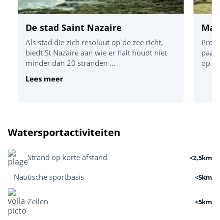
De stad Saint Nazaire
Man
Als stad die zich resoluut op de zee richt,
Profi
biedt St Nazaire aan wie er halt houdt niet
paard
minder dan 20 stranden ...
op ee
Lees meer
Watersportactiviteiten
Strand op korte afstand
<2,5km
Nautische sportbasis
<5km
Zeilen
<5km