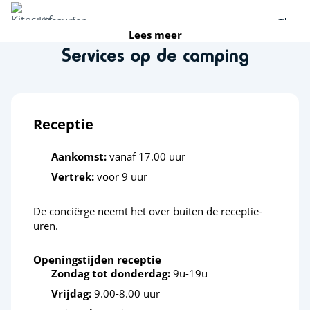
Kitesurfen
<5km
Lees meer
Services op de camping
Paddle
<5km
Activiteiten in de natuur
Receptie
Fietsroutes
<2,5km
Aankomst:
vanaf 17.00 uur
Midgetgolf
<5km
Vertrek:
voor 9 uur
Mini-boerderij
<15km
De conciërge neemt het over buiten de receptie-
uren.
Vissen
<15km
Boogschieten
<5km
Openingstijden receptie
Zondag tot donderdag:
9u-19u
Sportieve activiteiten
Vrijdag:
9.00-8.00 uur