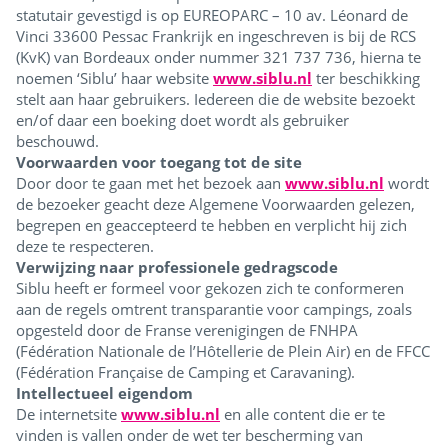
statutair gevestigd is op EUREOPARC – 10 av. Léonard de
Vinci 33600 Pessac Frankrijk en ingeschreven is bij de RCS
(KvK) van Bordeaux onder nummer 321 737 736, hierna te
noemen ‘Siblu’ haar website
www.siblu.nl
ter beschikking
stelt aan haar gebruikers. Iedereen die de website bezoekt
en/of daar een boeking doet wordt als gebruiker
beschouwd.
Voorwaarden voor toegang tot de site
Door door te gaan met het bezoek aan
www.siblu.nl
wordt
de bezoeker geacht deze Algemene Voorwaarden gelezen,
begrepen en geaccepteerd te hebben en verplicht hij zich
deze te respecteren.
Verwijzing naar professionele gedragscode
Siblu heeft er formeel voor gekozen zich te conformeren
aan de regels omtrent transparantie voor campings, zoals
opgesteld door de Franse verenigingen de FNHPA
(Fédération Nationale de l’Hôtellerie de Plein Air) en de FFCC
(Fédération Française de Camping et Caravaning).
Intellectueel eigendom
De internetsite
www.siblu.nl
en alle content die er te
vinden is vallen onder de wet ter bescherming van