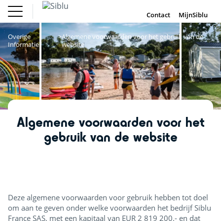
Overslaan
Fun Pass
Chalet
(Franse
Kopen
en
Contact
MijnSiblu
DE
FR
IE
EN
Parken)
naar
Onze Campings
Fun Pass (Franse Parken)
de
Overige
Algemene voorwaarden voor het gebruik van de
Vakantie Inspiratie
inhoud
Informatie
website
Aanbiedingen
gaan
Chalet Kopen
Accommodaties / Kampeerplaatsen
Ontdek Siblu
DE
FR
IE
EN
Algemene voorwaarden voor het
gebruik van de website
Deze algemene voorwaarden voor gebruik hebben tot doel
om aan te geven onder welke voorwaarden het bedrijf Siblu
France SAS, met een kapitaal van EUR 2 819 200.- en dat