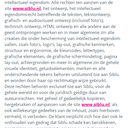
intellectueel eigendom. Alle rechten ten aanzien van de
site
www.siblu.nl
, het ontwerp, het intellectueel
eigendomsrecht betreffende de teksten, tekstontwerp,
grafisch- en audiovisueel ontwerp (inclusief foto’s),
technisch ontwerp, HTML ontwerp en alle andere aan de
geest ontsprongen werken en in meer algemene zin alle
creaties die onder bescherming van intellectueel eigendom
vallen, zoals foto’s, logo’s, lay-out, grafische kenmerken,
structuur en ergonomie, de kleurcodes, lettertypes,
grafische elementen, de grafische schermindeling, pagina
lay-out, achtergronden en meer in algemene zin de gehele
visuele identiteit, geluidselementen, merken en alle
onderscheidende tekens behoren uitsluitend toe aan Siblu
en worden door haar op rechtmatige wijze gebruikt.
Deze rechten behoren exclusief toe aan Siblu, voor de
gehele wereld en voor de juridisch geldige duur van
auteursrechten. Het geheel of gedeeltelijk kopiëren,
hergebruiken of aanpassen van de site
www.siblu.nl
, als
ook willekeurige gedeeltes van de inhoud, zoals hierboven
vermeld, is verboden. De klant verplicht zich hoe dan ook te
onthouden van gedrag dat Siblu schade kan berokkenen,