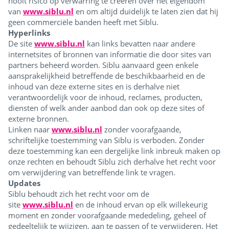
nooit risico op verwarring te creëren over het eigendom
van
www.siblu.nl
en om altijd duidelijk te laten zien dat hij
geen commerciële banden heeft met Siblu.
Hyperlinks
De site
www.siblu.nl
kan links bevatten naar andere
internetsites of bronnen van informatie die door sites van
partners beheerd worden. Siblu aanvaard geen enkele
aansprakelijkheid betreffende de beschikbaarheid en de
inhoud van deze externe sites en is derhalve niet
verantwoordelijk voor de inhoud, reclames, producten,
diensten of welk ander aanbod dan ook op deze sites of
externe bronnen.
Linken naar
www.siblu.nl
zonder voorafgaande,
schriftelijke toestemming van Siblu is verboden. Zonder
deze toestemming kan een dergelijke link inbreuk maken op
onze rechten en behoudt Siblu zich derhalve het recht voor
om verwijdering van betreffende link te vragen.
Updates
Siblu behoudt zich het recht voor om de
site
www.siblu.nl
en de inhoud ervan op elk willekeurig
moment en zonder voorafgaande mededeling, geheel of
gedeeltelijk te wijzigen, aan te passen of te verwijderen. Het