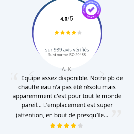
/5
4,0
sur
939
avis vérifiés
Suivi norme ISO 20488
A. K.
Equipe assez disponible. Notre pb de
chauffe eau n'a pas été résolu mais
ge
apparemment c'est pour tout le monde
s
pareil... L'emplacement est super
Do
(attention, en bout de presqu'île...
br