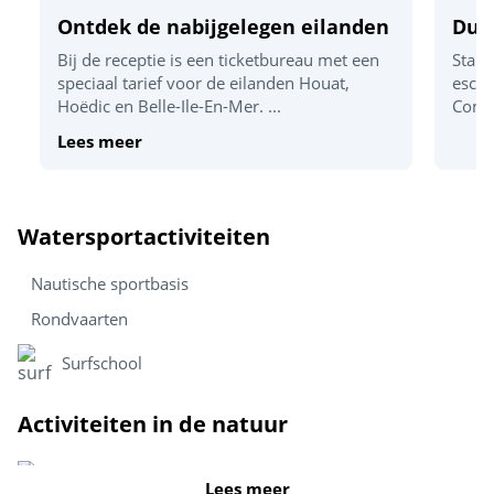
Ontdek de nabijgelegen eilanden
Dur
Bij de receptie is een ticketbureau met een
Stand
speciaal tarief voor de eilanden Houat,
escap
Hoëdic en Belle-Ile-En-Mer. ...
Congu
Lees meer
Watersportactiviteiten
Nautische sportbasis
Rondvaarten
Surfschool
Activiteiten in de natuur
Lees meer