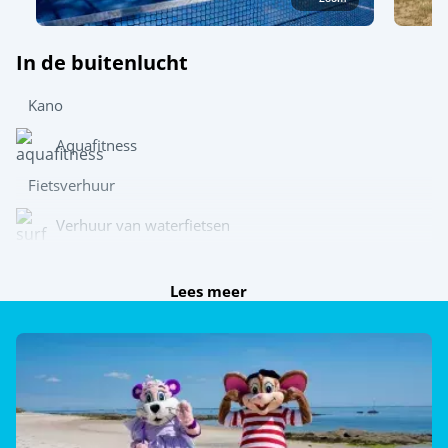
In de buitenlucht
Kano
Aquafitness
Fietsverhuur
Verhuur van waterfietsen
Wetsuitverhuur
Lees meer
Ontdek
Dag- en avondanimatie
Paddle tennisbaan