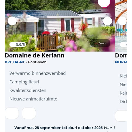
Zoom
3.9/5
4/5
Domaine de Kerlann
Domai
BRETAGNE
- Pont-Aven
NORMAN
Verwarmd binnenzwembad
Klein
Camping fleuri
Nieu
Kwaliteitsdiensten
Kalm 
Nieuwe animatieruimte
Dicht
Vanaf ma. 28 september tot do. 1 oktober 2026
Voor 3