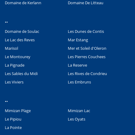
Domaine de Kerlann
Domaine De Litteau
..
Domaine de Soulac
Les Dunes de Contis
Le Lac des Reves
Mar Estang
Marisol
Mer et Soleil d'Oleron
Le Montourey
Les Pierres Couchees
La Pignade
La Reserve
Les Sables du Midi
Les Rives de Condrieu
Les Viviers
Les Embruns
..
Mimizan Plage
Mimizan Lac
Leaflet
|
©
OpenStreetMap
contributors, Points © 2012 LINZ
Le Pipiou
Les Oyats
La Pointe