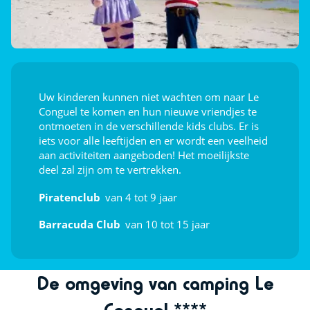
Zwemlessen (€)
Speel samen
Jeu de boules
Tafeltennis
Uw kinderen kunnen niet wachten om naar Le
Conguel te komen en hun nieuwe vriendjes te
ontmoeten in de verschillende kids clubs. Er is
Afleiding voor de kids
iets voor alle leeftijden en er wordt een veelheid
aan activiteiten aangeboden! Het moeilijkste
Speeltuin
deel zal zijn om te vertrekken.
Kippenhok
Piratenclub
van 4 tot 9 jaar
Indoor plezier
Barracuda Club
van 10 tot 15 jaar
Tafelvoetbal
De omgeving van camping Le
Poolbiljart (€)
Conguel ****