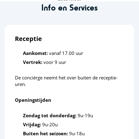
Info en Services
Paardenstal
Vissen
Receptie
Fietsroutes
Sportactiviteiten
Aankomst:
vanaf 17.00 uur
Vertrek:
voor 9 uur
Skatepark
De conciërge neemt het over buiten de receptie-
Ontspanning
uren.
Strand op korte afstand
Openingstijden
Cultuur en erfgoed
Zondag tot donderdag:
9u-19u
Vrijdag:
9u-20u
Megalieten van Carnac
Buiten het seizoen:
9u-18u