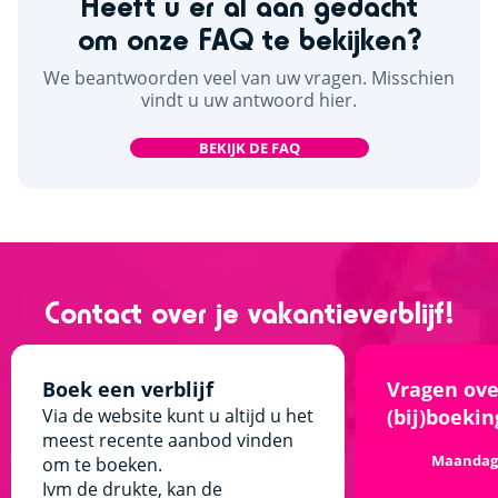
Heeft u er al aan gedacht
om onze FAQ te bekijken?
We beantwoorden veel van uw vragen. Misschien
vindt u uw antwoord hier.
BEKIJK DE FAQ
Contact over je vakantieverblijf!
Boek een verblijf
Vragen ove
Via de website kunt u altijd u het
(bij)boekin
meest recente aanbod vinden
Maandag t
om te boeken.
Ivm de drukte, kan de