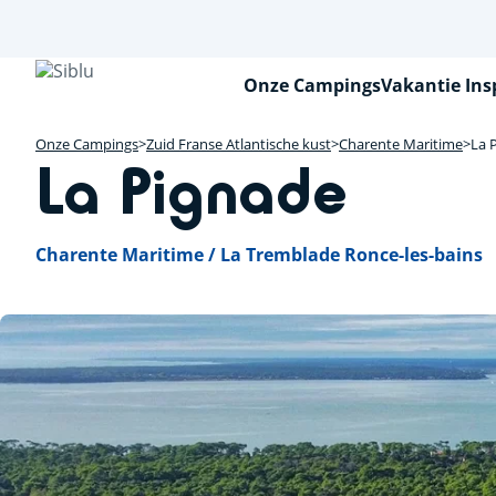
Overslaan
en
naar
de
Onze Campings
Vakantie Ins
inhoud
gaan
Onze Campings
Zuid Franse Atlantische kust
Charente Maritime
La 
La Pignade
Charente Maritime / La Tremblade Ronce-les-bains