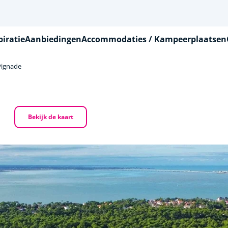
piratie
Aanbiedingen
Accommodaties / Kampeerplaatsen
Pignade
Bekijk de kaart