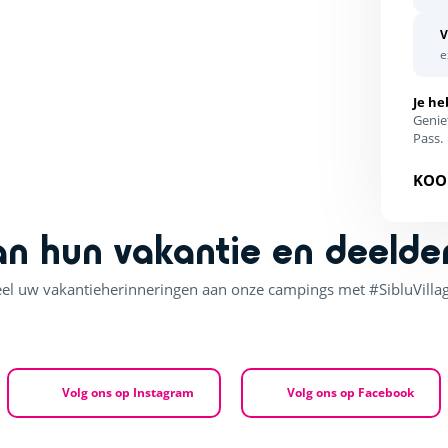
V
e
Je he
Genie
Pass.
KOO
an hun vakantie en deelde
el uw vakantieherinneringen aan onze campings met #SibluVilla
Volg ons op Instagram
Volg ons op Facebook