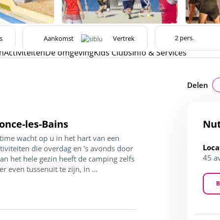
s
n
Activiteiten
De omgeving
Kids Clubs
Info & Services
Delen
once-les-Bains
Nut
ime wacht op u in het hart van een
Loca
viteiten die overdag en 's avonds door
45 a
n het hele gezin heeft de camping zelfs
even tussenuit te zijn, in ...
B