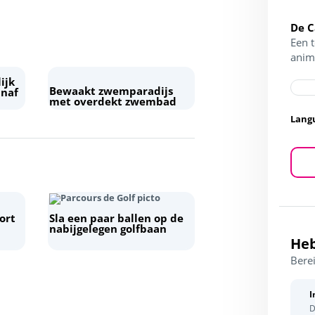
De 
Een 
anim
ijk
Bewaakt zwemparadijs
anaf
met overdekt zwembad
Lang
ort
Sla een paar ballen op de
nabijgelegen golfbaan
Heb
Berei
I
D