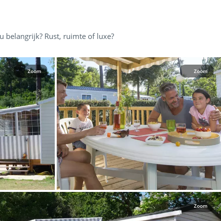
belangrijk? Rust, ruimte of luxe?
Zoom
Zoom
Leaflet
|
©
OpenStreetMap
contributors, Points © 2012 LINZ
Zoom