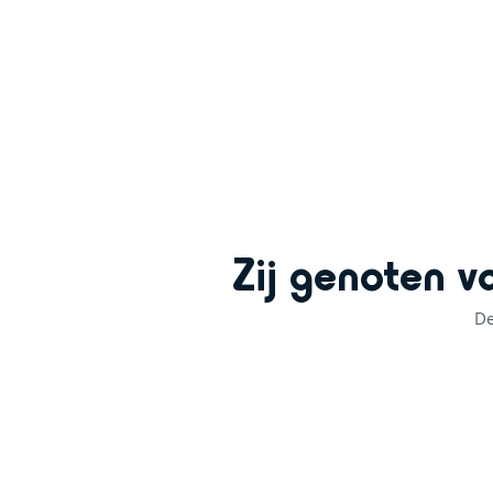
+
−
Zij genoten v
De