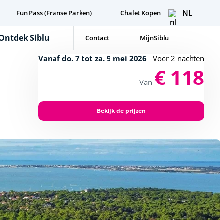
NL
Fun Pass (Franse Parken)
Chalet Kopen
Ontdek Siblu
Contact
MijnSiblu
Vanaf do. 7 tot za. 9 mei 2026
Voor 2 nachten
€ 118
Van
Bekijk de prijzen