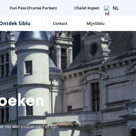
NL
Fun Pass (Franse Parken)
Chalet Kopen
Ontdek Siblu
Contact
MijnSiblu
zoeken
die nu wereldberoemd zijn.