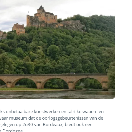
eks onbetaalbare kunstwerken en talrijke wapen- en
waar museum dat de oorlogsgebeurtenissen van de
 gelegen op 2u30 van Bordeaux, biedt ook een
 de Dordogne.