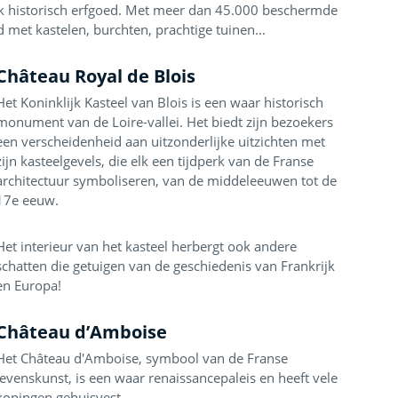
ijk historisch erfgoed. Met meer dan 45.000 beschermde
d met kastelen, burchten, prachtige tuinen...
Château Royal de Blois
Het Koninklijk Kasteel van Blois is een waar historisch
monument van de Loire-vallei. Het biedt zijn bezoekers
een verscheidenheid aan uitzonderlijke uitzichten met
zijn kasteelgevels, die elk een tijdperk van de Franse
architectuur symboliseren, van de middeleeuwen tot de
17e eeuw.
Het interieur van het kasteel herbergt ook andere
schatten die getuigen van de geschiedenis van Frankrijk
en Europa!
Château d’Amboise
Het Château d'Amboise, symbool van de Franse
levenskunst, is een waar renaissancepaleis en heeft vele
koningen gehuisvest.