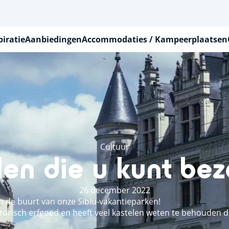
piratie
Aanbiedingen
Accommodaties / Kampeerplaatsen
Cultuur
len die u kunt be
26 december 2022
n de buurt van onze Siblu-vakantieparken!
historisch erfgoed en heeft veel kastelen weten te behouden 