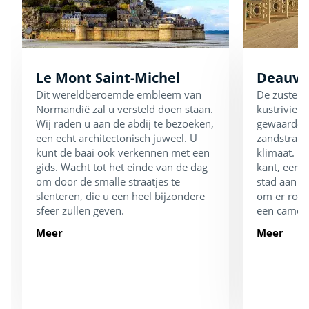
Le Mont Saint-Michel
Deauvil
Dit wereldberoemde embleem van
De zusters
Normandië zal u versteld doen staan.
kustrivier
Wij raden u aan de abdij te bezoeken,
gewaardeer
een echt architectonisch juweel. U
zandstran
kunt de baai ook verkennen met een
klimaat. E
gids. Wacht tot het einde van de dag
kant, een 
om door de smalle straatjes te
stad aan de
slenteren, die u een heel bijzondere
om er rond
sfeer zullen geven.
een camera
Meer
Meer