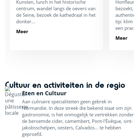
Kunsten, lunch in het historische
Honfleur. 
centrum, wandel langs de oevers van
bezoekt, w
de Seine, bezoek de kathedraal in het
authentieke
donker...
tip: klim d
een prachti
Meer
Meer
Cultuur en activiteiten in de regio
Eten en Cultuur
Aan culinaire specialiteiten geen gebrek in
Normandië. In deze streek die bekend staat om zijn
gastronomie, is het onmogelijk te vertrekken zonder
de beroemde cider, camembert, Pont-l'Évêque, sint-
jakobsschelpen, oesters, Calvados... te hebben
geproefd.